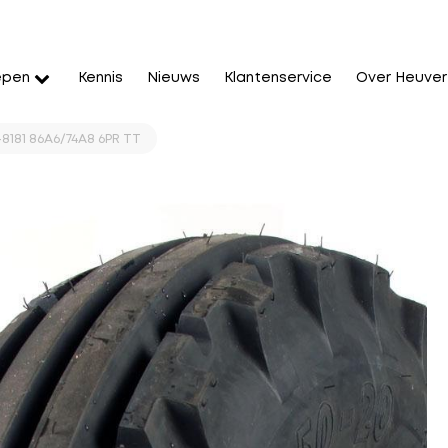
epen
Kennis
Nieuws
Klantenservice
Over Heuver
-8181 86A6/74A8 6PR TT