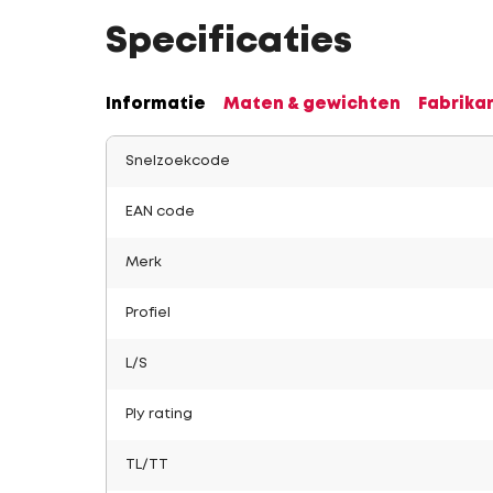
Specificaties
Informatie
Maten & gewichten
Fabrika
Snelzoekcode
EAN code
Merk
Profiel
L/S
Ply rating
TL/TT