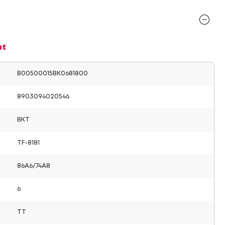
nt
B00500015BK0681800
8903094020546
BKT
TF-8181
86A6/74A8
6
TT