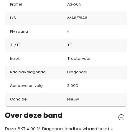
Profiel
AS-504
L/S
66A8/78A8
Ply rating
4
TL/TT
TT
Inzet
Tractorvoor
Radiaal/diagonaal
Diagonaal
Aanbevolen velg
3.00D
Conditie
Nieuw
Over deze band
Deze BKT 4.00-16 Diagonaal landbouwband helpt u