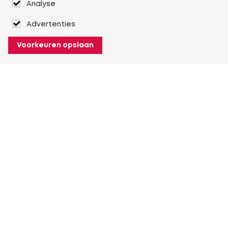
Analyse
Advertenties
Voorkeuren opslaan
Over Heuver
Ons verhaal
Onze geschiedenis
Meer Over Heuver
Mijn Heuver
Inloggen
Registreren