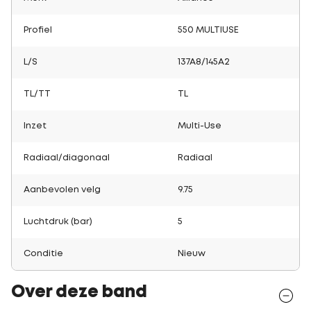
Profiel
550 MULTIUSE
L/S
137A8/145A2
TL/TT
TL
Inzet
Multi-Use
Radiaal/diagonaal
Radiaal
Aanbevolen velg
9.75
Luchtdruk (bar)
5
Conditie
Nieuw
Over deze band