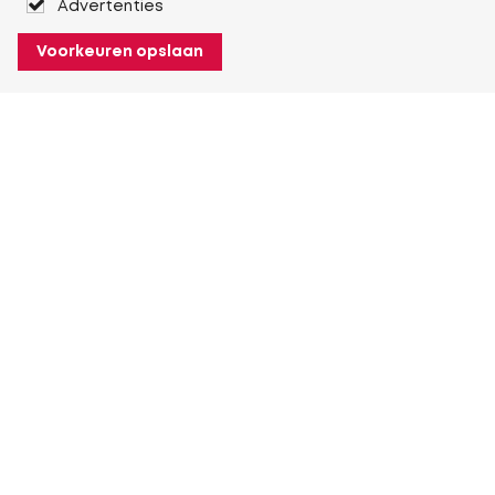
Advertenties
Voorkeuren opslaan
Over Heuver
Ons verhaal
Onze geschiedenis
Meer Over Heuver
Mijn Heuver