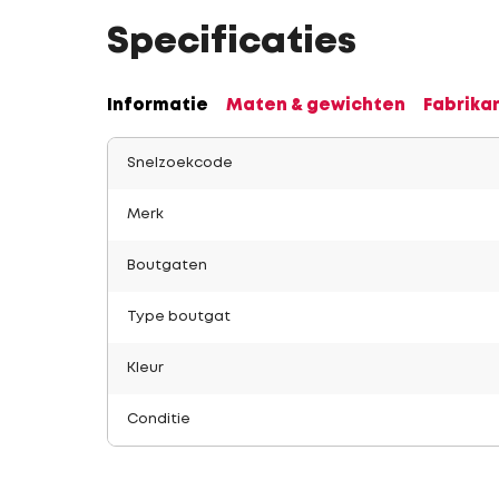
Specificaties
Informatie
Maten & gewichten
Fabrika
Snelzoekcode
Merk
Boutgaten
Type boutgat
Kleur
Conditie