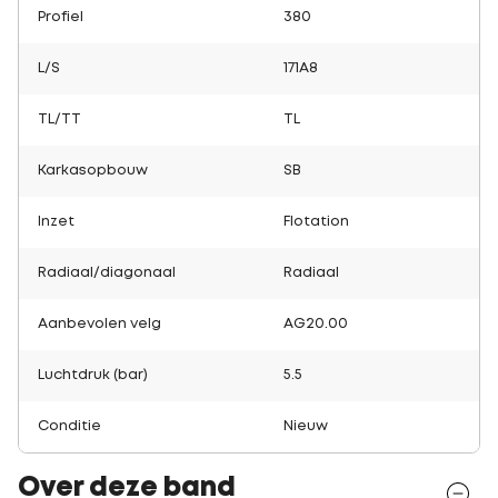
Profiel
380
L/S
171A8
TL/TT
TL
Karkasopbouw
SB
Inzet
Flotation
Radiaal/diagonaal
Radiaal
Aanbevolen velg
AG20.00
Luchtdruk (bar)
5.5
Conditie
Nieuw
Over deze band