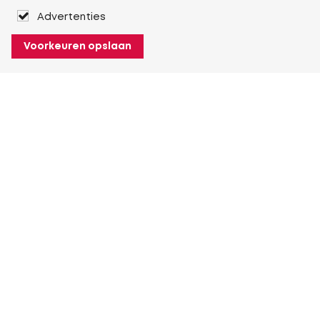
Advertenties
Voorkeuren opslaan
Over Heuver
Ons verhaal
Onze geschiedenis
Meer Over Heuver
Mijn Heuver