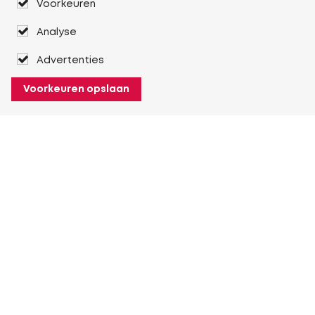
Voorkeuren
Analyse
Advertenties
Voorkeuren opslaan
Over Heuver
Ons verhaal
Onze geschiedenis
Meer Over Heuver