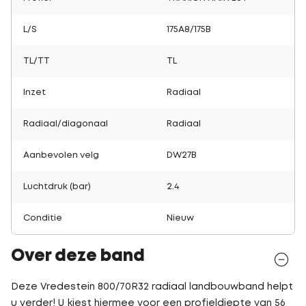
L/S
175A8/175B
TL/TT
TL
Inzet
Radiaal
Radiaal/diagonaal
Radiaal
Aanbevolen velg
DW27B
Luchtdruk (bar)
2.4
Conditie
Nieuw
Over deze band
Deze Vredestein 800/70R32 radiaal landbouwband helpt
u verder! U kiest hiermee voor een profieldiepte van 56