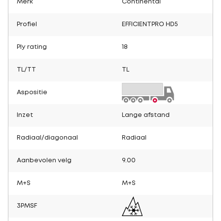
Merk
Continental
Profiel
EFFICIENTPRO HD5
Ply rating
18
TL/TT
TL
Aspositie
Inzet
Lange afstand
Radiaal/diagonaal
Radiaal
Aanbevolen velg
9.00
M+S
M+S
3PMSF