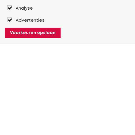
Analyse
Advertenties
Voorkeuren opslaan
Over Heuver
Ons verhaal
Onze geschiedenis
Meer Over Heuver