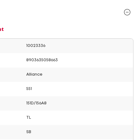
nt
10023336
8903635058663
Alliance
551
151D/156A8
TL
SB