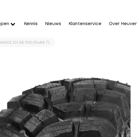
epen
Kennis
Nieuws
Klantenservice
Over Heuver
ANCE 551 SB 151D/156A8 TL