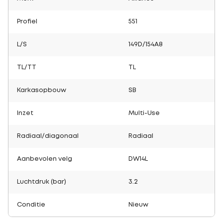
Profiel
551
L/S
149D/154A8
TL/TT
TL
Karkasopbouw
SB
Inzet
Multi-Use
Radiaal/diagonaal
Radiaal
Aanbevolen velg
DW14L
Luchtdruk (bar)
3.2
Conditie
Nieuw