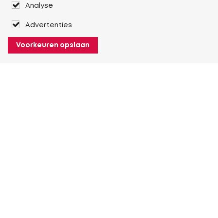
Analyse
Advertenties
Voorkeuren opslaan
Over Heuver
Ons verhaal
Onze geschiedenis
Meer Over Heuver