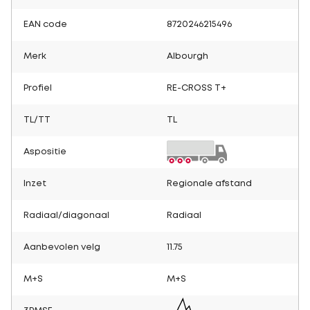
EAN code
8720246215496
Merk
Albourgh
Profiel
RE-CROSS T+
TL/TT
TL
Aspositie
Inzet
Regionale afstand
Radiaal/diagonaal
Radiaal
Aanbevolen velg
11.75
M+S
M+S