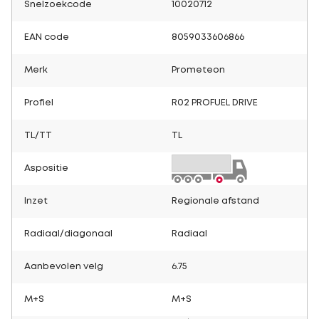
Snelzoekcode
10020712
EAN code
8059033606866
Merk
Prometeon
Profiel
R02 PROFUEL DRIVE
TL/TT
TL
Aspositie
Inzet
Regionale afstand
Radiaal/diagonaal
Radiaal
Aanbevolen velg
6.75
M+S
M+S