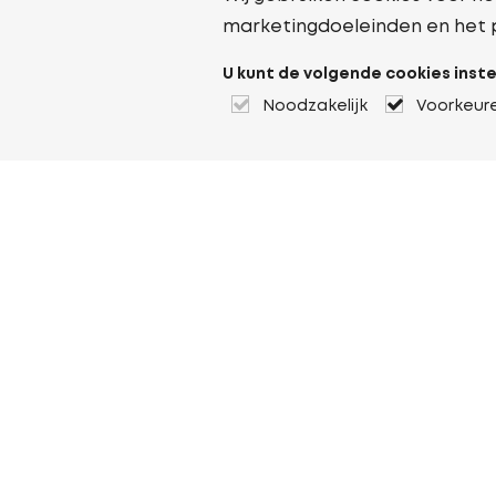
marketingdoeleinden en het 
U kunt de volgende cookies inste
Noodzakelijk
Voorkeur
Over Heuver
Ons verhaal
Onze geschiedenis
Meer Over Heuver