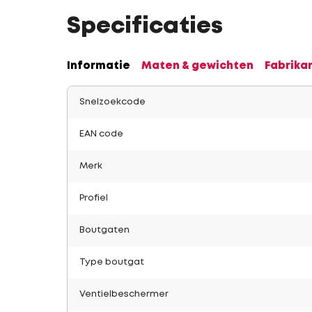
Specificaties
Informatie
Maten & gewichten
Fabrika
Snelzoekcode
EAN code
Merk
Profiel
Boutgaten
Type boutgat
Ventielbeschermer