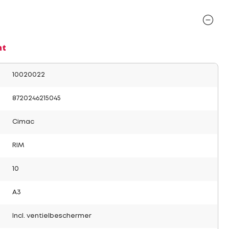
nt
10020022
8720246215045
Cimac
RIM
10
A3
Incl. ventielbeschermer