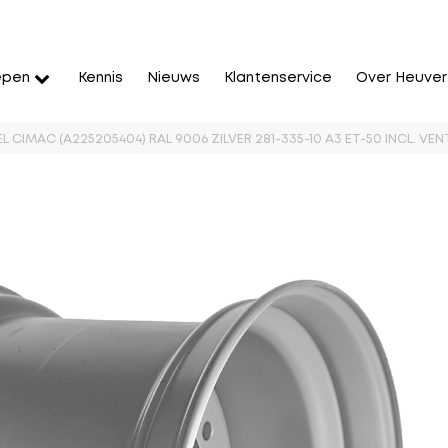
epen
Kennis
Nieuws
Klantenservice
Over Heuver
L CIMAC (A225205404) RAL 9006 ZILVER 281-335-10 A3 ET-50 INCL. V