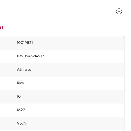
nt
10019831
8720246214277
Athlete
RIM
10
M22
V3.14.1