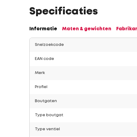
Specificaties
Informatie
Maten & gewichten
Fabrika
Snelzoekcode
EAN code
Merk
Profiel
Boutgaten
Type boutgat
Type ventiel