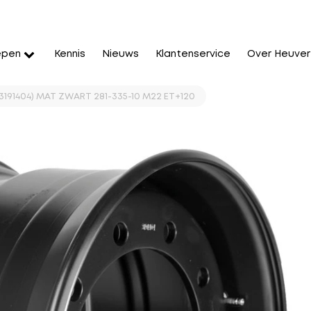
epen
Kennis
Nieuws
Klantenservice
Over Heuver
 (3191404) MAT ZWART 281-335-10 M22 ET+120