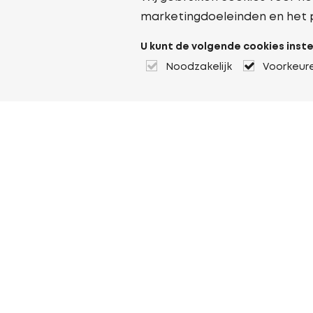
marketingdoeleinden en het 
U kunt de volgende cookies inste
Noodzakelijk
Voorkeur
Over Heuver
Ons verhaal
Onze geschiedenis
Meer Over Heuver