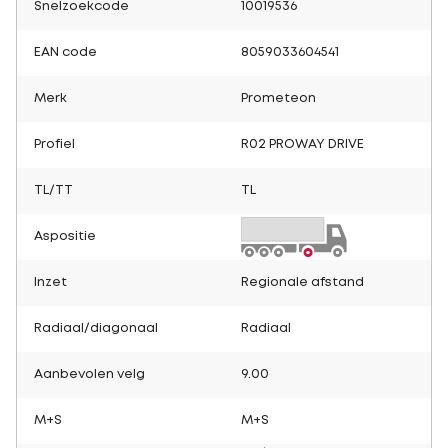
Snelzoekcode
10019536
EAN code
8059033604541
Merk
Prometeon
Profiel
R02 PROWAY DRIVE
TL/TT
TL
Aspositie
Inzet
Regionale afstand
Radiaal/diagonaal
Radiaal
Aanbevolen velg
9.00
M+S
M+S