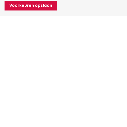
Voorkeuren opslaan
Over Heuver
Ons verhaal
Onze geschiedenis
Meer Over Heuver
Mijn Heuver
Inloggen