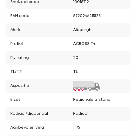
Snelzoekcode
10018712
EAN code
8720246211535
Merk
Albourgh
Profiel
ACROSS T+
Ply rating
20
TL/TT
TL
Aspositie
Inzet
Regionale afstand
Radiaal/diagonaal
Radiaal
Aanbevolen velg
11.75