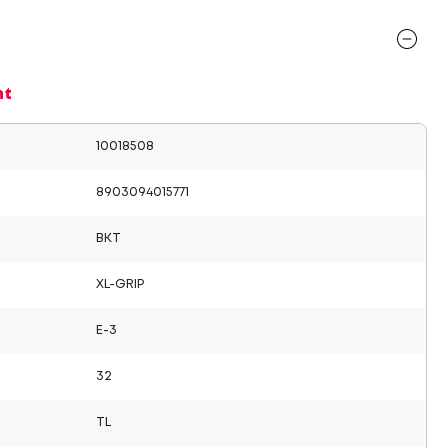
nt
10018508
8903094015771
BKT
XL-GRIP
E-3
32
TL