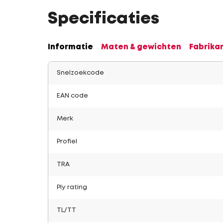
Specificaties
Informatie
Maten & gewichten
Fabrika
Snelzoekcode
EAN code
Merk
Profiel
TRA
Ply rating
TL/TT