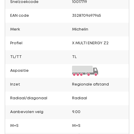
Snelzoekcode
10017719
EAN code
3528709697965
Merk
Michelin
Profiel
X MULTI ENERGY Z2
TL/TT
TL
Aspositie
Inzet
Regionale afstand
Radiaal/diagonaal
Radiaal
Aanbevolen velg
9.00
M+S
M+S