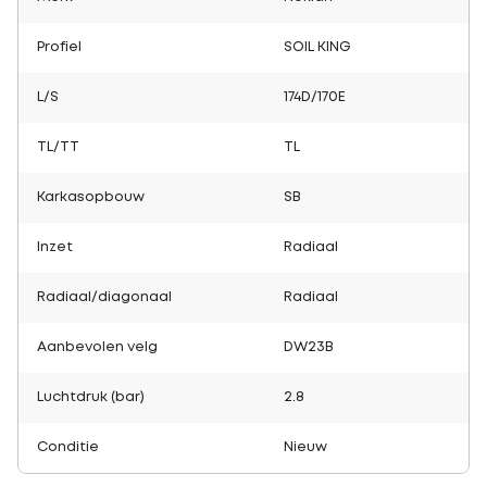
Profiel
SOIL KING
L/S
174D/170E
TL/TT
TL
Karkasopbouw
SB
Inzet
Radiaal
Radiaal/diagonaal
Radiaal
Aanbevolen velg
DW23B
Luchtdruk (bar)
2.8
Conditie
Nieuw