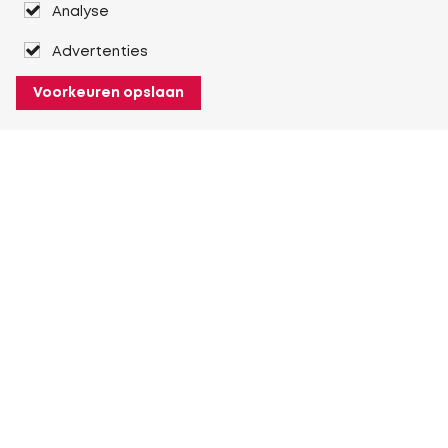
Analyse
Advertenties
Voorkeuren opslaan
Over Heuver
Ons verhaal
Onze geschiedenis
Meer Over Heuver