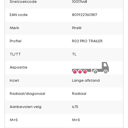
Snelzoekcode
10017448
EAN code
8019227601817
Merk
Pirelli
Profiel
R02 PRO TRAILER
TL/TT
TL
Aspositie
Inzet
Lange afstand
Radiaal/diagonaal
Radiaal
Aanbevolen velg
6.75
M+S
M+S