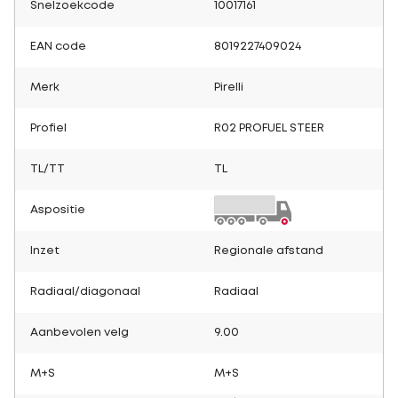
Snelzoekcode
10017161
EAN code
8019227409024
Merk
Pirelli
Profiel
R02 PROFUEL STEER
TL/TT
TL
Aspositie
Inzet
Regionale afstand
Radiaal/diagonaal
Radiaal
Aanbevolen velg
9.00
M+S
M+S