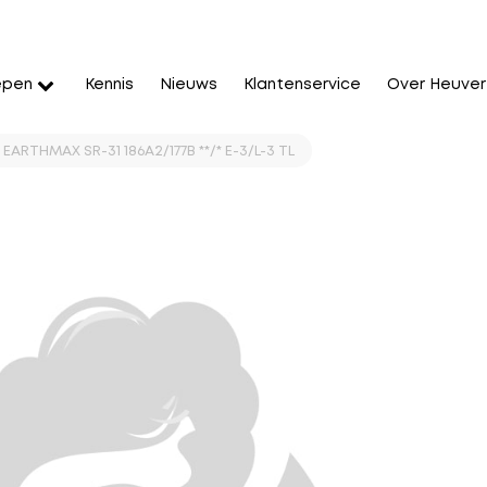
epen
Kennis
Nieuws
Klantenservice
Over Heuver
EARTHMAX SR-31 186A2/177B **/* E-3/L-3 TL