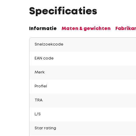
Specificaties
Informatie
Maten & gewichten
Fabrika
Snelzoekcode
EAN code
Merk
Profiel
TRA
L/S
Star rating