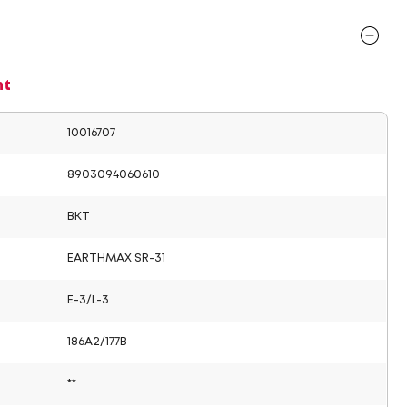
nt
10016707
8903094060610
BKT
EARTHMAX SR-31
E-3/L-3
186A2/177B
**