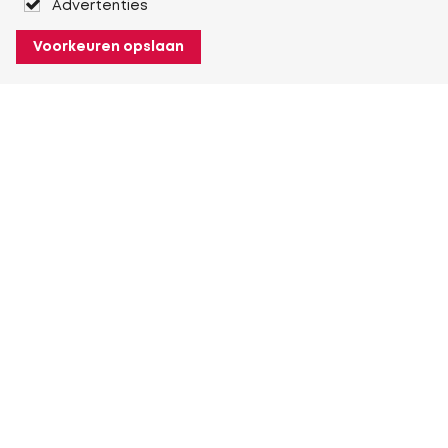
Advertenties
Voorkeuren opslaan
Over Heuver
Ons verhaal
Onze geschiedenis
Meer Over Heuver
Mijn Heuver