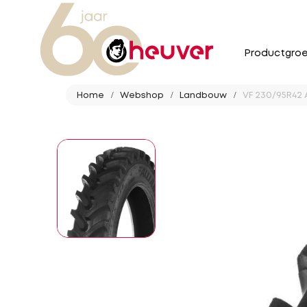
Productgro
Home
Webshop
Landbouw
VF 230/95R42 A