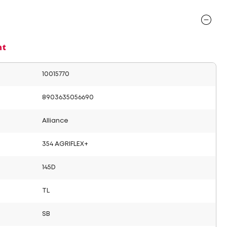
nt
10015770
8903635056690
Alliance
354 AGRIFLEX+
145D
TL
SB