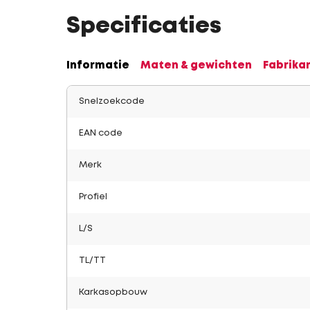
Specificaties
Informatie
Maten & gewichten
Fabrika
Snelzoekcode
EAN code
Merk
Profiel
L/S
TL/TT
Karkasopbouw