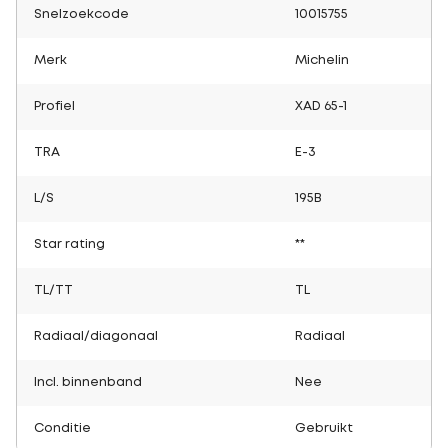
Snelzoekcode
10015755
Merk
Michelin
Profiel
XAD 65-1
TRA
E-3
L/S
195B
Star rating
**
TL/TT
TL
Radiaal/diagonaal
Radiaal
Incl. binnenband
Nee
Conditie
Gebruikt