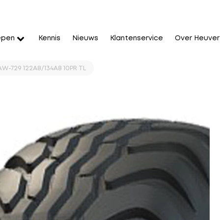
epen
Kennis
Nieuws
Klantenservice
Over Heuver
 AW-729 122A8/134A8 10PR TL