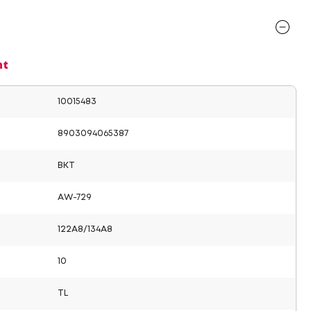
nt
10015483
8903094065387
BKT
AW-729
122A8/134A8
10
TL