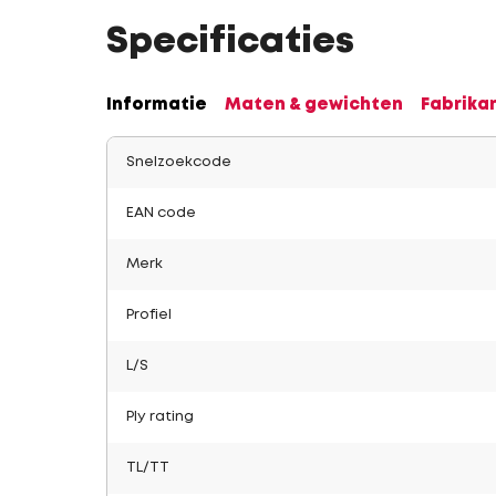
Specificaties
Informatie
Maten & gewichten
Fabrika
Snelzoekcode
EAN code
Merk
Profiel
L/S
Ply rating
TL/TT