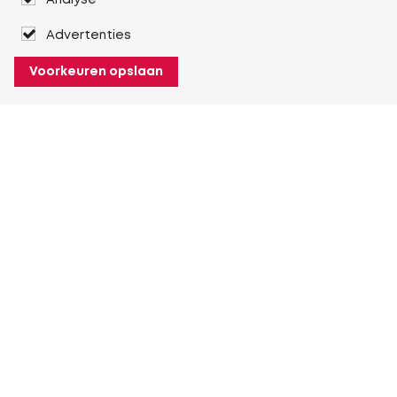
Analyse
Advertenties
Voorkeuren opslaan
Over Heuver
Ons verhaal
Onze geschiedenis
Meer Over Heuver