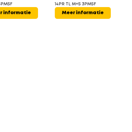
3PMSF
14PR TL M+S 3PMSF
r informatie
Meer informatie