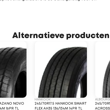
Alternatieve producten
HANKOOK
ALBOUR
TRAZANO NOVO
245/70R17.5 HANKOOK SMART
245/70R
34M 16PR TL
FLEX AH35 136/134M 14PR TL
ACROSS 