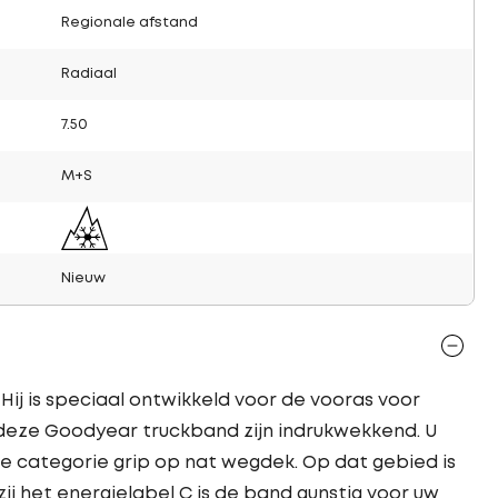
Regionale afstand
Radiaal
7.50
M+S
Nieuw
ij is speciaal ontwikkeld voor de vooras voor
 deze Goodyear truckband zijn indrukwekkend. U
e categorie grip op nat wegdek. Op dat gebied is
j het energielabel C is de band gunstig voor uw