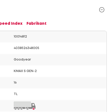
Speed Index
Fabrikant
10014812
4038526348005
Goodyear
KMAX S GEN-2
16
TL