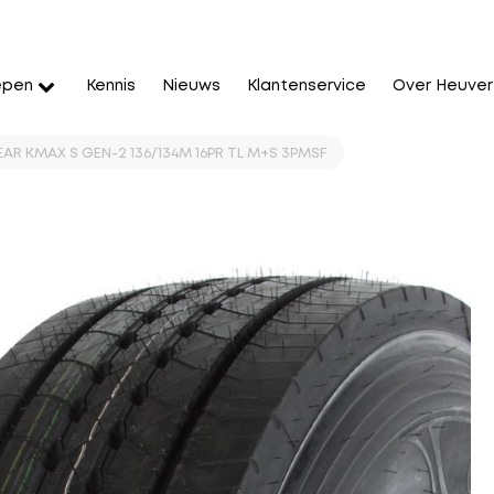
epen
Kennis
Nieuws
Klantenservice
Over Heuver
AR KMAX S GEN-2 136/134M 16PR TL M+S 3PMSF