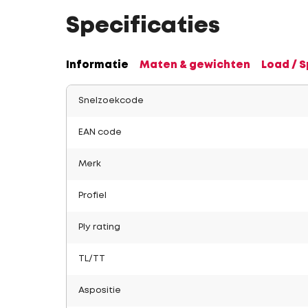
Specificaties
Informatie
Maten & gewichten
Load / 
Snelzoekcode
EAN code
Merk
Profiel
Ply rating
TL/TT
Aspositie