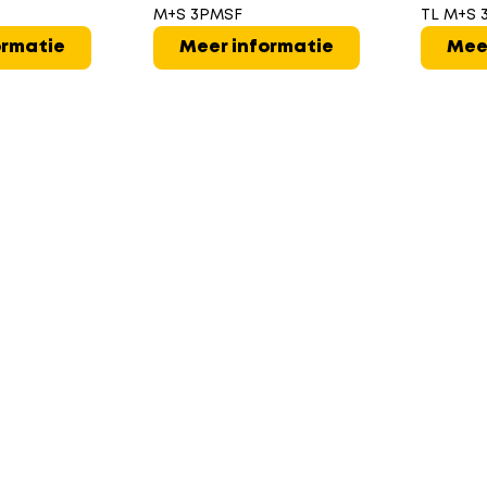
M+S 3PMSF
TL M+S 
ormatie
Meer informatie
Mee