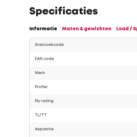
Specificaties
Informatie
Maten & gewichten
Load / 
Snelzoekcode
EAN code
Merk
Profiel
Ply rating
TL/TT
Aspositie