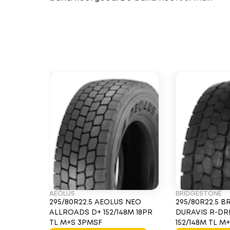
AEOLUS
BRIDGESTONE
295/80R22.5 AEOLUS NEO
295/80R22.5 
ALLROADS D+ 152/148M 18PR
DURAVIS R-DR
TL M+S 3PMSF
152/148M TL M