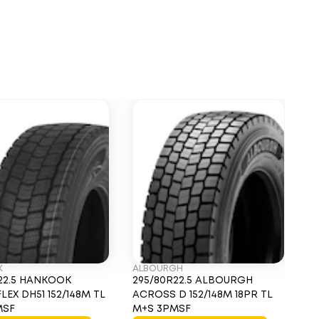
K
ALBOURGH
T
22.5 HANKOOK
295/80R22.5 ALBOURGH
2
LEX DH51 152/148M TL
ACROSS D 152/148M 18PR TL
D 
MSF
M+S 3PMSF
3