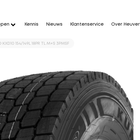
epen
Kennis
Nieuws
Klantenservice
Over Heuver
KXD10 154/149L 18PR TL M+S 3PMSF