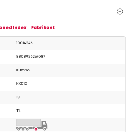
Speed Index
Fabrikant
10014246
8808956267087
Kumho
KXD10
18
TL