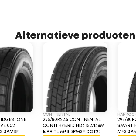
Alternatieve producten
CONTINENTAL
HANKOO
BRIDGESTONE
295/80R22.5 CONTINENTAL
295/80R
IVE 002
CONTI HYBRID HD3 152/148M
SMART F
+S 3PMSF
16PR TL M+S 3PMSF DOT23
M+S 3P