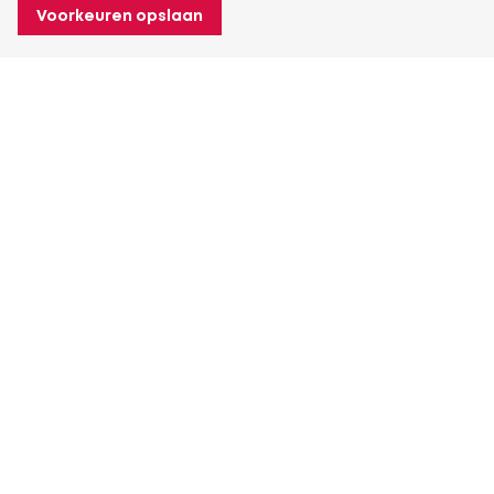
Voorkeuren opslaan
Over Heuver
Ons verhaal
Onze geschiedenis
Meer Over Heuver
Mijn Heuver
Inloggen
Registreren
Meer Mijn Heuver
Contactgegevens