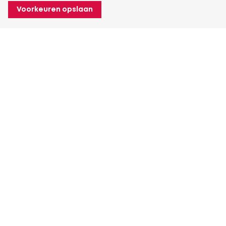
Voorkeuren opslaan
Over Heuver
Ons verhaal
Onze geschiedenis
Meer Over Heuver
Mijn Heuver
Inloggen