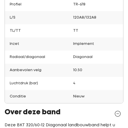
Profiel
TR-678
L/S
120A8/132A8
TL/TT
TT
Inzet
Implement
Radiaal/diagonaal
Diagonaal
Aanbevolen velg
10.50
Luchtdruk (bar)
4
Conditie
Nieuw
Over deze band
Deze BKT 320/60-12 Diagonaal landbouwband helpt u