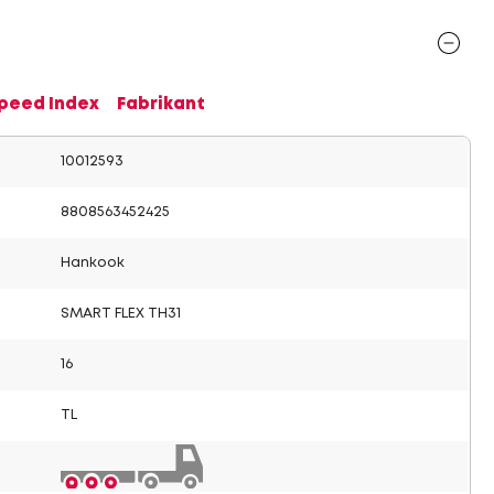
Speed Index
Fabrikant
10012593
8808563452425
Hankook
SMART FLEX TH31
16
TL