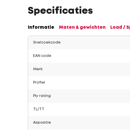
Specificaties
Informatie
Maten & gewichten
Load / 
Snelzoekcode
EAN code
Merk
Profiel
Ply rating
TL/TT
Aspositie