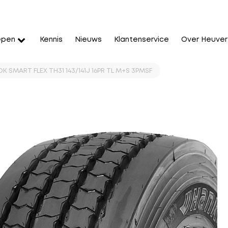
epen
Kennis
Nieuws
Klantenservice
Over Heuver
K SMART FLEX TH31 143/141J 16PR TL M+S 3PMSF