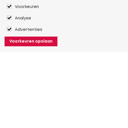
Voorkeuren
Analyse
Advertenties
Voorkeuren opslaan
Over Heuver
Ons verhaal
Onze geschiedenis
Meer Over Heuver