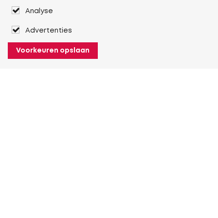
Analyse
Advertenties
Voorkeuren opslaan
Over Heuver
Ons verhaal
Onze geschiedenis
Meer Over Heuver
Mijn Heuver
Inloggen
Registreren