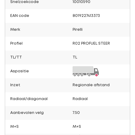
Snelzoekcode
10010590
EAN code
8019227413373
Merk
Pirelli
Profiel
R02 PROFUEL STEER
TL/TT
TL
Aspositie
Inzet
Regionale afstand
Radiaal/diagonaal
Radiaal
Aanbevolen velg
7.50
M+S
M+S