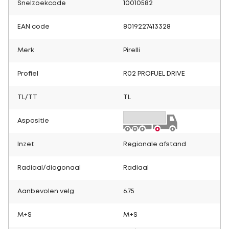
Snelzoekcode
10010582
EAN code
8019227413328
Merk
Pirelli
Profiel
R02 PROFUEL DRIVE
TL/TT
TL
Aspositie
Inzet
Regionale afstand
Radiaal/diagonaal
Radiaal
Aanbevolen velg
6.75
M+S
M+S