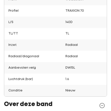
Profiel
TRAXION 70
L/S
140D
TL/TT
TL
Inzet
Radiaal
Radiaal/diagonaal
Radiaal
Aanbevolen velg
DW15L
Luchtdruk (bar)
1.6
Conditie
Nieuw
Over deze band