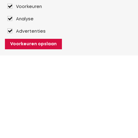
Voorkeuren
Analyse
Advertenties
Voorkeuren opslaan
Over Heuver
Ons verhaal
Onze geschiedenis
Meer Over Heuver
Mijn Heuver
Inloggen