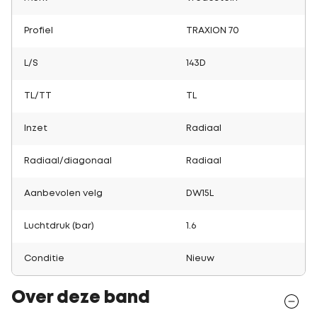
Profiel
TRAXION 70
L/S
143D
TL/TT
TL
Inzet
Radiaal
Radiaal/diagonaal
Radiaal
Aanbevolen velg
DW15L
Luchtdruk (bar)
1.6
Conditie
Nieuw
Over deze band