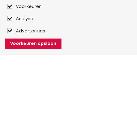
Voorkeuren
Analyse
Advertenties
Voorkeuren opslaan
Over Heuver
Ons verhaal
Onze geschiedenis
Meer Over Heuver
Mijn Heuver
Inloggen