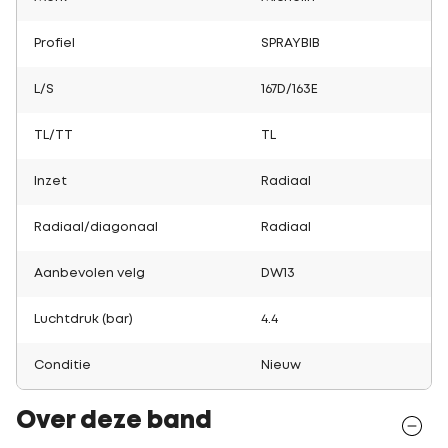
Profiel
SPRAYBIB
L/S
167D/163E
TL/TT
TL
Inzet
Radiaal
Radiaal/diagonaal
Radiaal
Aanbevolen velg
DW13
Luchtdruk (bar)
4.4
Conditie
Nieuw
Over deze band