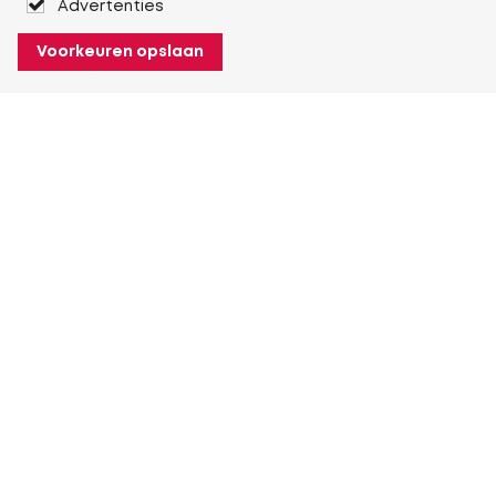
Advertenties
Voorkeuren opslaan
Over Heuver
Ons verhaal
Onze geschiedenis
Meer Over Heuver
Mijn Heuver