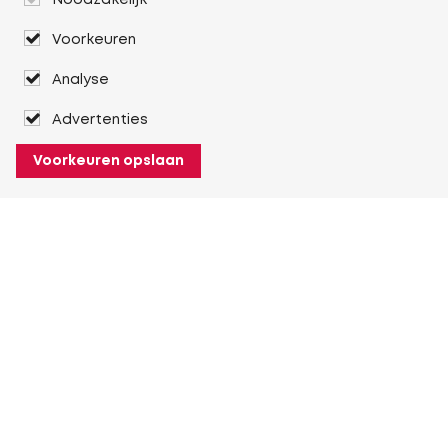
Noodzakelijk
Voorkeuren
Analyse
Advertenties
Voorkeuren opslaan
Over Heuver
Ons verhaal
Onze geschiedenis
Meer Over Heuver
Mijn Heuver