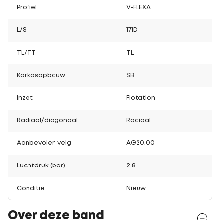
Profiel
V-FLEXA
L/S
171D
TL/TT
TL
Karkasopbouw
SB
Inzet
Flotation
Radiaal/diagonaal
Radiaal
Aanbevolen velg
AG20.00
Luchtdruk (bar)
2.8
Conditie
Nieuw
Over deze band