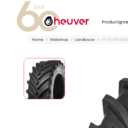
Productgro
Home
Webshop
Landbouw
VF 710/75R38 