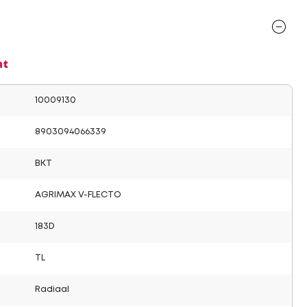
nt
10009130
8903094066339
BKT
AGRIMAX V-FLECTO
183D
TL
Radiaal