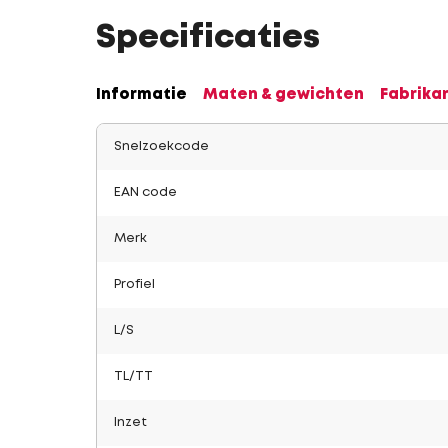
Specificaties
Informatie
Maten & gewichten
Fabrika
Snelzoekcode
EAN code
Merk
Profiel
L/S
TL/TT
Inzet