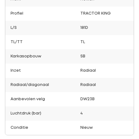
Profiel
TRACTOR KING
L/S
181D
TL/TT
TL
Karkasopbouw
SB
Inzet
Radiaal
Radiaal/diagonaal
Radiaal
Aanbevolen velg
DW23B
Luchtdruk (bar)
4
Conditie
Nieuw