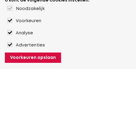
U kunt de volgende cookies instellen:
Noodzakelijk
Voorkeuren
Analyse
Advertenties
Voorkeuren opslaan
Over Heuver
Ons verhaal
Onze geschiedenis
Meer Over Heuver
Mijn Heuver