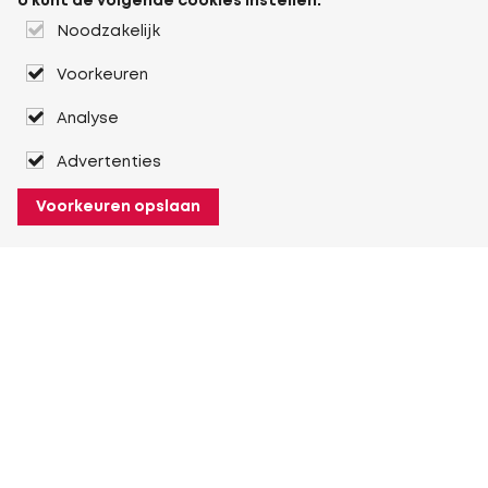
U kunt de volgende cookies instellen:
Noodzakelijk
Voorkeuren
Analyse
Advertenties
Voorkeuren opslaan
Over Heuver
Ons verhaal
Onze geschiedenis
Meer Over Heuver
Mijn Heuver