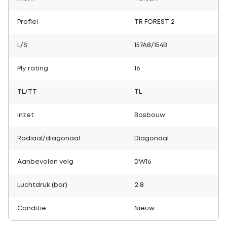
Profiel
TR FOREST 2
L/S
157A8/154B
Ply rating
16
TL/TT
TL
Inzet
Bosbouw
Radiaal/diagonaal
Diagonaal
Aanbevolen velg
DW16
Luchtdruk (bar)
2.8
Conditie
Nieuw