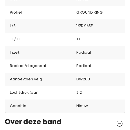
Profiel
GROUND KING
L/S
167D/163E
TL/TT
TL
Inzet
Radiaal
Radiaal/diagonaal
Radiaal
Aanbevolen velg
DW20B
Luchtdruk (bar)
3.2
Conditie
Nieuw
Over deze band