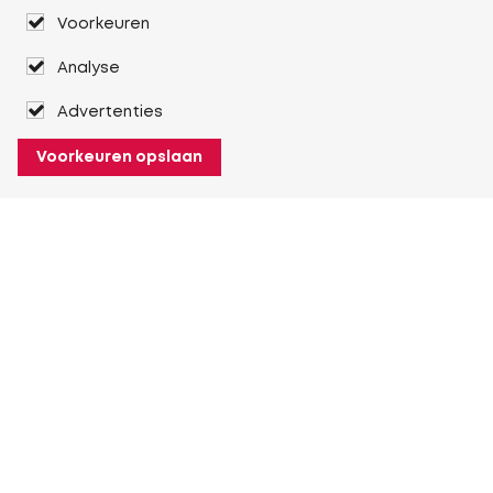
Voorkeuren
Analyse
Advertenties
Voorkeuren opslaan
Over Heuver
Ons verhaal
Onze geschiedenis
Meer Over Heuver
Mijn Heuver
Inloggen