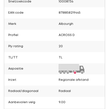
Snelzoekcode
10008736
EAN code
8718858219445
Merk
Albourgh
Profiel
ACROSS D
Ply rating
20
TL/TT
TL
Aspositie
Inzet
Regionale afstand
Radiaal/diagonaal
Radiaal
Aanbevolen velg
9.00