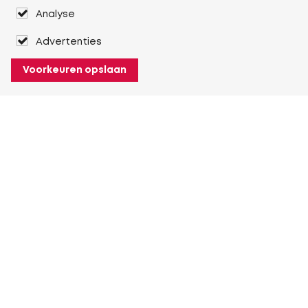
Analyse
Advertenties
Voorkeuren opslaan
Over Heuver
Ons verhaal
Onze geschiedenis
Meer Over Heuver
Mijn Heuver
Inloggen
Registreren