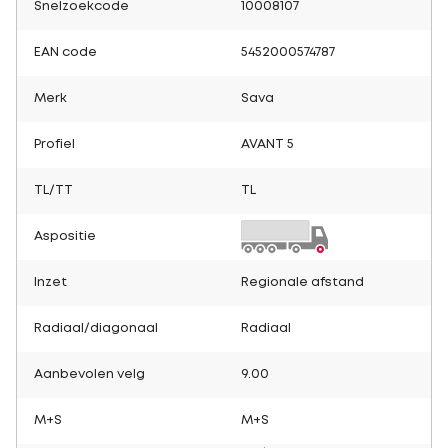
Snelzoekcode
10008107
EAN code
5452000574787
Merk
Sava
Profiel
AVANT 5
TL/TT
TL
Aspositie
Inzet
Regionale afstand
Radiaal/diagonaal
Radiaal
Aanbevolen velg
9.00
M+S
M+S