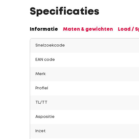
Specificaties
Informatie
Maten & gewichten
Load / 
Snelzoekcode
EAN code
Merk
Profiel
TL/TT
Aspositie
Inzet