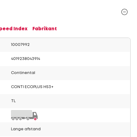
Speed Index
Fabrikant
10007992
4019238043914
Continental
CONTI ECOPLUS HS3+
TL
Lange afstand