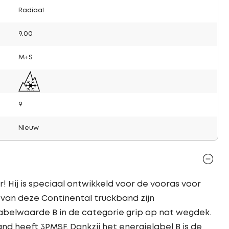
Radiaal
9.00
M+S
9
Nieuw
 Hij is speciaal ontwikkeld voor de vooras voor
s van deze Continental truckband zijn
labelwaarde B in de categorie grip op nat wegdek.
nd heeft 3PMSF. Dankzij het energielabel B is de