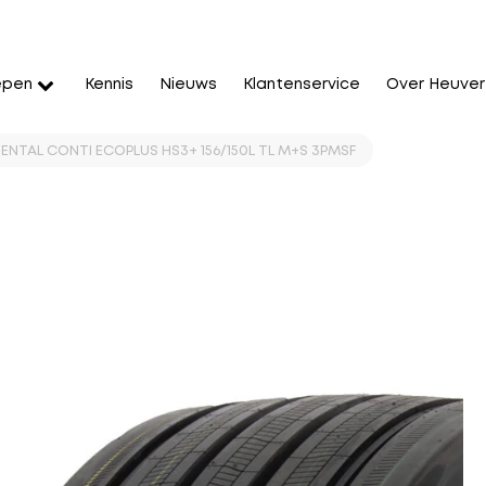
epen
Kennis
Nieuws
Klantenservice
Over Heuver
ENTAL CONTI ECOPLUS HS3+ 156/150L TL M+S 3PMSF