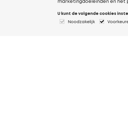
marketingdoeleinden en het 
U kunt de volgende cookies inste
Noodzakelijk
Voorkeur
Over Heuver
Ons verhaal
Onze geschiedenis
Meer Over Heuver