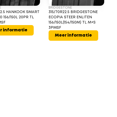
K
BRIDGESTONE
22.5 HANKOOK SMART
315/70R22.5 BRIDGESTONE
0 156/150L 20PR TL
ECOPIA STEER ENLITEN
MSF
156/150L(154/150M) TL M+S
3PMSF
r informatie
Meer informatie