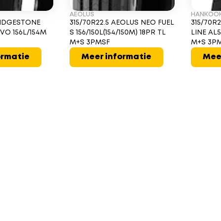
AEOLUS
HANKOO
BRIDGESTONE
315/70R22.5 AEOLUS NEO FUEL
315/70R
VO 156L/154M
S 156/150L(154/150M) 18PR TL
LINE AL5
M+S 3PMSF
M+S 3P
ormatie
Meer informatie
Mee