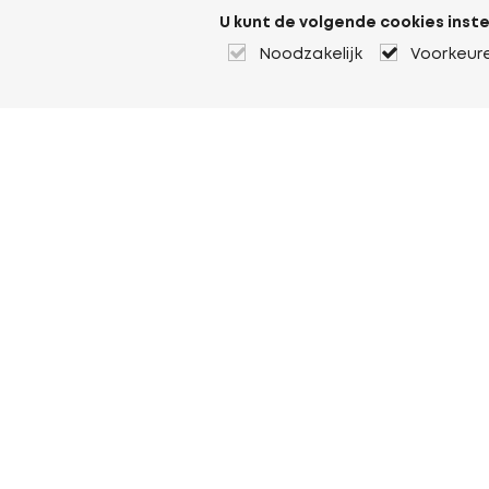
U kunt de volgende cookies inste
Noodzakelijk
Voorkeur
Over Heuver
Ons verhaal
Onze geschiedenis
Meer Over Heuver