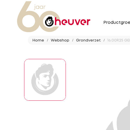
Productgro
Home
Webshop
Grondverzet
16.00R25 GE