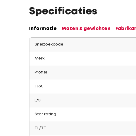
Specificaties
Informatie
Maten & gewichten
Fabrika
Snelzoekcode
Merk
Profiel
TRA
L/S
Star rating
TL/TT