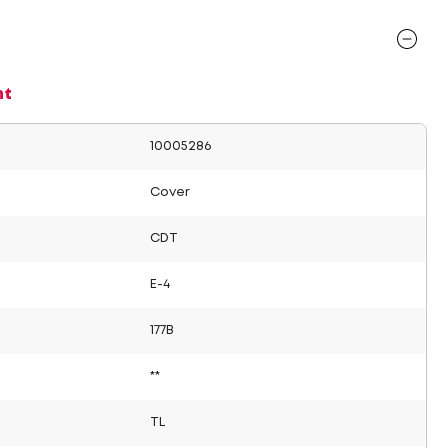
nt
10005286
Cover
CDT
E-4
177B
**
TL