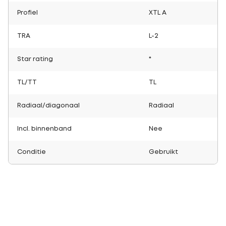
Profiel
XTL A
TRA
L-2
Star rating
*
TL/TT
TL
Radiaal/diagonaal
Radiaal
Incl. binnenband
Nee
Conditie
Gebruikt