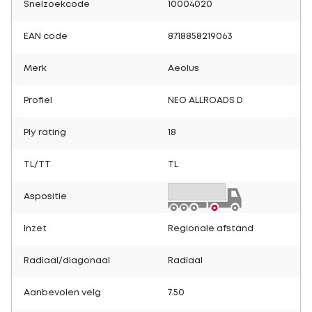
Snelzoekcode
10004020
EAN code
8718858219063
Merk
Aeolus
Profiel
NEO ALLROADS D
Ply rating
18
TL/TT
TL
Aspositie
Inzet
Regionale afstand
Radiaal/diagonaal
Radiaal
Aanbevolen velg
7.50