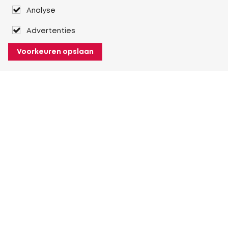
Analyse
Advertenties
Voorkeuren opslaan
Over Heuver
Ons verhaal
Onze geschiedenis
Meer Over Heuver
Mijn Heuver
Inloggen
Registreren